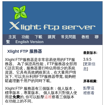
主頁
功能
下載
購買
常見問題
教程
聯
繫
English Version
Xlight FTP 服務器
最新版本:
3.9.5
Xlight FTP服務器是非常容易使用的FTP服
務器。 為了保證高性能，FTP服務器全部用
[
更新信
C語言寫成，服務器運行時佔用很少的系統
息
]
資源。它具有高效網絡算法，在大量用戶情
況下, 可以充分利用FTP服務器帶寬, 能夠輕
鬆處理數千用戶的同時下載。
屏幕截圖:
點擊這
Xlight FTP 服務器有三個版本：個人版本，
標準版本，專業版本。 個人版本只對個人使
裡察看
用是
免費
的, 你可以點擊
這裡
察看三個版本
在功能上的不同。