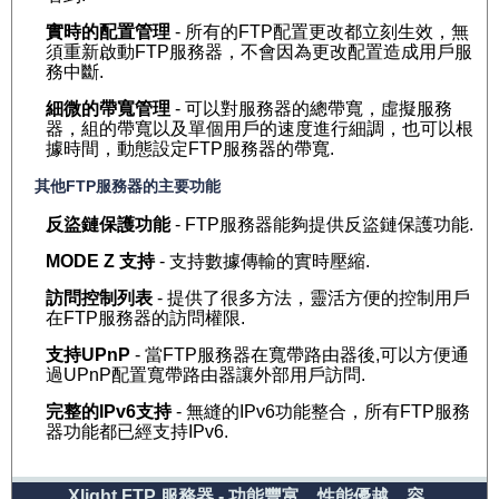
實時的配置管理
- 所有的FTP配置更改都立刻生效，無
須重新啟動FTP服務器，不會因為更改配置造成用戶服
務中斷.
細微的帶寬管理
- 可以對服務器的總帶寬，虛擬服務
器，組的帶寬以及單個用戶的速度進行細調，也可以根
據時間，動態設定FTP服務器的帶寬.
其他FTP服務器的主要功能
反盜鏈保護功能
- FTP服務器能夠提供反盜鏈保護功能.
MODE Z 支持
- 支持數據傳輸的實時壓縮.
訪問控制列表
- 提供了很多方法，靈活方便的控制用戶
在FTP服務器的訪問權限.
支持UPnP
- 當FTP服務器在寬帶路由器後,可以方便通
過UPnP配置寬帶路由器讓外部用戶訪問.
完整的IPv6支持
- 無縫的IPv6功能整合，所有FTP服務
器功能都已經支持IPv6.
Xlight FTP 服務器 - 功能豐富，性能優越，容